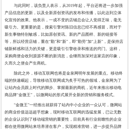
与此同时，该负责人表示，从
2019
年起，平台还将进一步加强
产品信息的更新，以及全新原创资讯的发布和传播，以此达到立体
化宣传的效果。他表示，一成不变的店铺总会让人觉得乏味，毫无
吸引力。更重要的是，搜索引擎对陈旧信息已经不再感冒，而对于
新生事物特别敏感，比如原创资讯、新的产品图样、新的链接等
等，所以经营店铺，重在
“
勤
”
和
“
新
”
，即
“
勤劳
”
加
“
上新
”
，是保持店
铺新鲜感和活力的关键，更是吸引引擎收录和推送的窍门。这样，
采购商便会收到源源不断的新消息，会继而加深对这家店的印象，
久而久之便会产生商机。
除此之外，移动互联网也将是金泉网明年发展的重点。移动终
端的快速崛起，导致移动互联网成为炙手可热的领域，金泉网为了
让站内会员跟上时代的脚步、掌握最新的商机，近年来推出移动电
商品牌
“
金微王
”
，以微网站的形式展开全新的营销和服务模式。
“
金微王
”
一经推出就获得了站内中小企业的一众认可，微网站
的商业价值远远超乎想象，现时移动互联网的迅猛发展，已让无数
的企业认识到了移动端营销的重要性，目前具有行业前瞻性的企业
都在使用微网站来培养潜在客户，实现精准营销，进一步提升品牌