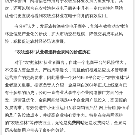
切身体会到，网络信息传播对于农牧渔林业发展的重要作用。其
次，还可以联合在农牧渔林业电子商务中具有一定代表性的网站，
让他们更直观地看到农牧渔林业在电子商务的有效应用。
有分析认为，发展农牧渔林业电子商务，能够有效推动农牧渔
林业信息产业化的步伐，扩大市场交易规模、降低交易成本及风
险，积极促进农村经济迅速发展。
“
农牧渔林
”
从业者选择金泉网的价值所在
对于
“
农牧渔林
”
从业者而言，自建一个电商平台的风险很大，
不仅投入资金庞大、产出周期漫长，而且他们很难适应技术管理和
运营推广的更高要求，因此搭乘一个好的
B2B
平台对于
“
农牧渔林
”
从
业者至关重要。据该负责人介绍，金泉网自
2004
年正式上线至今已
有十多年的历史，公司一直专业从事中小企业网络推广方面的开
发、运营及优化。金泉网能够满足中小企业用户低投入，高回报的
发展需求，有效促进中小企业运用互联网销售产品
,
网上营销
,
降低采
购及广告投放成本，并提高企业核心竞争力。特别在金泉网深耕
的
“
农牧渔林
”
等传统行业，无论是
免费网站
还是收费网站，金泉网
历来都给用户带去了良好的效益。