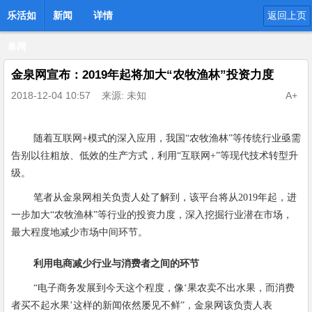
乐活如
新闻
详情
返回上页
皋网
金泉网宣布：2019年起将加大“农牧渔林”投资力度
2018-12-04 10:57
来源: 未知
A+
随着互联网
+
模式的深入应用，我国
“
农牧渔林
”
等传统行业亟需
告别以往粗放、低效的生产方式，利用
“
互联网
+”
等现代技术转型升
级。
笔者从金泉网相关负责人处了解到，该平台将从
2019
年起，进
一步加大
“
农牧渔林
”
等行业的投资力度，深入挖掘行业潜在市场，
最大程度地减少市场中间环节。
利用电商减少行业与消费者之间的环节
“
电子商务发展到今天这个程度，像
‘
果农卖不出水果，而消费
者买不起水果
’
这样的新闻依然屡见不鲜
”
，金泉网该负责人表