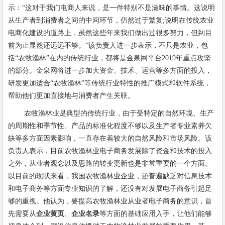
示：
“
这对于我们电商人来说，是一件特别不是滋味的事情。这说明
从生产者到消费者之间的中间环节，仍然过于繁复
;
说明在传统农业
电商化建设的道路上，虽然这些年来我们做出过很多努力，但到目
前为止显然还远远不够。
”
该负责人进一步表示，不只是农业，包
括
“
农牧渔林
”
在内的传统行业，都将是金泉网平台
2019
年重点攻坚
的部分。金泉网将进一步加大资金、技术、运营等多方面的投入，
研发更加适合
“
农牧渔林
”
等传统行业特性的推广模式和软件系统，
帮助他们更加直接地与消费者产生关联。
农牧渔林业是典型的传统行业，由于受特定的自然环境、生产
的周期性和季节性、产品的标准化程度不够以及生产者专业素养欠
缺等多方面因素影响，一直存在着较大的自然风险和市场风险。该
负责人表示，目前农牧渔林业电子商务发展除了资金和技术的投入
之外，从业者观念以及思路的转变更新也是非常重要的一个方面。
以目前的现状来看，我国农牧渔林业企业，还普遍缺乏对信息技术
和电子商务等方面专业知识的了解，还没有对发展电子商务引起足
够的重视。他认为，要提高农牧渔林业从业者电子商务的意识，首
先需要从
企业黄页
、
企业名录
等方面的基础应用入手，让他们能够