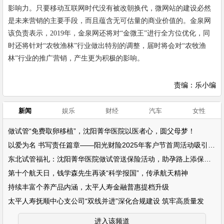
影响力。只要移动互联网时代没有被改朝换代，微网站的建设必然
是未来营销的主要手段，而且蕴含无可估量的商业价值的。金泉网
该负责表示，
2019
年，金泉网还将对
“
金微王
”
进行全方位优化，同
时还将针对
“
农牧渔林
”
行业做出特别的调整，届时将会对
“
农牧渔
林
”
行业的推广营销，产生更为积极的影响。
责编：乐小编
新闻
娱乐
财经
汽车
女性
做试管“免费取卵移植”，沈阳菁华医院以医者心，圆父母梦！
以爱为名 书写责任篇章——阳光财险2025年客户节首周活动吸引超万名客户参
东北试管福礼：沈阳菁华医院做试管送保险活动，助孕路上添保障！
第十个航天日，钱学森先生再谈“科学报国”，传承航天精神
持续丰富个养产品内涵，太平人寿金融普惠提档升级
太平人寿抚顺中心支公司“双线并进”深化合规建设 筑牢高质量发
进入该频道